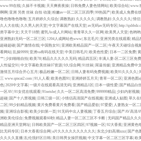
www.99在线
|
久操不卡视频
|
天天爽夜夜操
|
日韩免费人妻色情网站
|
欧美综合站
|
www
啊啊
|
亚洲 另类 丝袜 自拍 动漫
|
粉嫩av一区二区三区四季
|
99热国产
|
欧美成人免费在
噜色噜噜色噜噜
|
五月婷婷久久综合
|
调教熟妇 久久久久久
|
调教熟妇 久久久久久
|
情侣
久人大在线
|
久久男人的天堂
|
中文字幕国产在线天堂
|
av无码av无码专区
|
http://qxhbdz.
类字幕中文
|
天天干18禁
|
蜜乳Av成人片网站
|
青青草久久一区网
|
欧美男人天堂
|
色哟哟
亚洲熟妇无码一区二区三区
|
1204人成网站色www
|
东北毛片
|
亚洲另类在线观看
|
精品
超碰超碰
|
国产激情在线
|
中国熟女91
|
亚洲欧美精品国产一区二区
|
午夜天天碰综合视
看网站
|
乱操9999
|
亚洲va有码在线天堂
|
中美日韩毛片
|
欧美色性爱
|
日本一二区免费
|
艹
|
少妇啪啪自拍
|
欧美78
|
精品久久久久久无码
|
精品四五区
|
丰满人妻-区二区三区免
人性猛交91
|
中文字幕欧美丝袜07资源
|
9久综合网
|
91丝袜
|
屌逼传媒
|
亚洲精品免费中
激情五月综合开心五月
|
极品粉嫩一区二区
|
日韩人妻有码免费视频
|
欧美91久久久久
|
三 www.qmcai2.com
|
91人人看
|
欧美色图91
|
亚洲婷婷五月天
|
青草一区二区
|
亚洲色图a
色
|
2020中文字幕
|
一级片在线观看高清无码
|
亚洲精品1区
|
日本一级性爱
|
国产精品白
一区AV
|
91女优在线观看
|
91neishe
|
久久一区二区高清免费
|
999999精品
|
少妇内射视频
|
超碰
|
国产十八禁视频
|
日韩三级一区
|
小情侣高清国产在线视频
|
亚洲成人贴图
|
草久在
二区
|
99少妇精品视频
|
黄片免费看黄片免费看
|
国产精品爱欲
|
97爱爱
|
人妻熟女一区二
频
|
亚洲综合影视
|
欧美少妇第一页
|
91无码中出人妻视频
|
丁香五月综合
|
国产AV高清A
洲欧美伦综合
|
免费视频观看60秒
|
精品人妻一区二区三区不卡断
|
无码国产精品久久
精品亚洲天堂网址
|
日韩欧美国产一区二区三区四区
|
97视频一区
|
92大香蕉
|
亚洲黄色
比无码专区
|
日本大香蕉综合网
|
a片久久久久久久久久久久
|
东北少妇高潮zzzz
|
国产色
久久久久直播
|
乱伦强奸区日韩
|
美日韩男女操屄视频
|
中文字幕一区二区三区字幕
|
欧