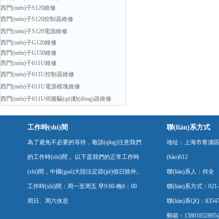
西門(mén)子S120維修
西門(mén)子S120控制器維修
西門(mén)子S120電源維修
西門(mén)子G120維修
西門(mén)子G150維修
西門(mén)子611U維修
西門(mén)子611U控制器維修
西門(mén)子611U電源模塊維修
西門(mén)子611U伺服驅(qū)動(dòng)器維修
工作時(shí)間
聯(lián)系方式
為了避免不必要的等待，敬請(qǐng)注意我們
地址：上海市青浦區(q
的工作時(shí)間 。以下是我們的正常工作時
(hào)612
(shí)間，中國(guó)大陸法定節(jié)假日除外。
聯(lián)系人：何全
工作時(shí)間：周一至周五 早9:00-晚6：00
聯(lián)系方式：021-
周日、周六休息
聯(lián)系QQ：83547
郵箱：15801852895@