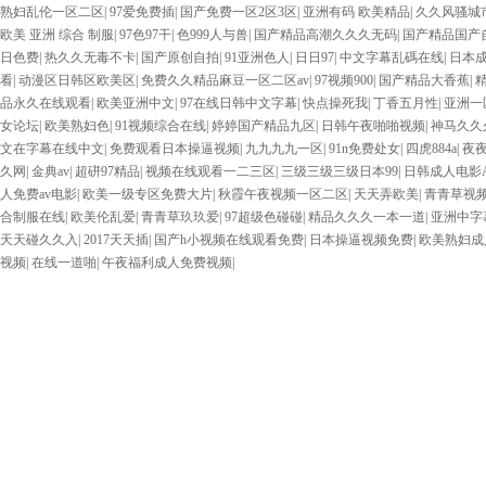
熟妇乱伦一区二区
|
97爱免费插
|
国产免费一区2区3区
|
亚洲有码 欧美精品
|
久久风骚城
欧美 亚洲 综合 制服
|
97色97干
|
色999人与兽
|
国产精品高潮久久久无码
|
国产精品国产
日色费
|
热久久无毒不卡
|
国产原创自拍
|
91亚洲色人
|
日日97
|
中文字幕乱碼在线
|
日本
看
|
动漫区日韩区欧美区
|
免费久久精品麻豆一区二区av
|
97视频900
|
国产精品大香蕉
|
品永久在线观看
|
欧美亚洲中文
|
97在线日韩中文字幕
|
快点操死我
|
丁香五月性
|
亚洲一
女论坛
|
欧美熟妇色
|
91视频综合在线
|
婷婷国产精品九区
|
日韩午夜啪啪视频
|
神马久久
文在字幕在线中文
|
免费观看日本操逼视频
|
九九九九一区
|
91n免费处女
|
四虎884a
|
夜
久网
|
金典av
|
超硑97精品
|
视频在线观看一二三区
|
三级三级三级日本99
|
日韩成人电影
人免费av电影
|
欧美一级专区免费大片
|
秋霞午夜视频一区二区
|
天天弄欧美
|
青青草视
合制服在线
|
欧美伦乱爱
|
青青草玖玖爱
|
97超级色碰碰
|
精品久久久一本一道
|
亚洲中字
天天碰久久入
|
2017天天插
|
国产h小视频在线观看免费
|
日本操逼视频免费
|
欧美熟妇成
视频
|
在线一道啪
|
午夜福利成人免费视频
|