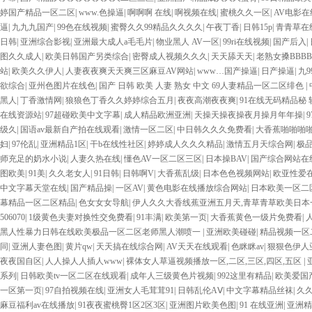
婷国产精品一区二区
|
www.色操逼
|
啊啊啊 在线
|
啊视频在线
|
蜜桃久久一区
|
AV电影在
逼
|
九九九国产
|
99色在线视频
|
蜜臀久久99精品久久久久
|
午夜丁香
|
日韩15p
|
青青草在
日韩
|
亚洲综合影视
|
亚洲最大成人a毛毛片
|
物业黑人 AV一区
|
99ri在线视频
|
国产后入
|
图久久成人
|
欧美日韩国产另类综合
|
密臀成人视频久久久
|
天天舔天天
|
老熟女搡BBBB
站
|
欧美久久伊人
|
人妻夜夜爽天天爽三区麻豆AV网站
|
www…国产操逼
|
日产操逼
|
九9
欲综合
|
亚州色图片在线色
|
国产 日韩 欧美 人妻 熟女 中文 69人妻精品一区二区绯色
|
黑人
|
丁香激情网
|
狼狼色丁香久久婷婷综合五月
|
夜夜高潮夜夜爽
|
91在线无码精品秘 
在线资源站
|
97超碰欧美中文字幕
|
成人精品欧洲亚洲
|
天操天操夜操夜月操月年年操
|
级久
|
国语av最新自产拍在线观看
|
激情一区二区
|
中日韩久久久免费看
|
大香蕉啪啪啪
妇
|
97伦乱
|
亚洲精品1区
|
干b在线性社区
|
婷婷成人久久久精品
|
激情五月天综合网
|
极
师充足的奶水小说
|
人妻久热在线
|
懂色AV一区二区三区
|
日本操BAV
|
国产综合网站在
图欧美
|
91美
|
久久老女人
|
91日韩
|
日韩啊V
|
大香蕉乱级
|
日本色色视频网站
|
欧亚性爱
中文字幕天堂在线
|
国产精品操
|
一区AV
|
黄色电影在线播放综合网站
|
日本欧美一区二
幕精品一区二区精品
|
色女女女导航
|
伊人久久大香线蕉亚洲五月天,青草青草欧美日本
506070
|
1级黄色夫妻对换性交免费看
|
91丰满
|
欧美第一页
|
大香蕉黄色一级片免费看
|
黑人性暴力日韩在线欧美极品一区二区老师黑人潮喷一
|
亚洲欧美碰碰
|
精品视频一区
同
|
亚洲人妻色图
|
黄片qw
|
天天搞在线综合网
|
AV天天在线观看
|
色眯眯av
|
狠狠色伊人
夜夜国自区
|
人人操人人插人www
|
裸体女人草逼视频播放一区,二区,三区,四区,五区
|
系列
|
日韩欧美tv一区二区在线观看
|
成年人三级黄色片视频
|
992这里有精品
|
欧美爱国
一区第一页
|
97自拍视频在线
|
亚洲女人毛茸茸91
|
日韩乱伦AⅤ
|
中文字幕精品丝袜
|
久
麻豆福利av在线播放
|
91夜夜蜜桃臀1区2区3区
|
亚洲图片欧美色图
|
91 在线亚洲
|
亚洲精品