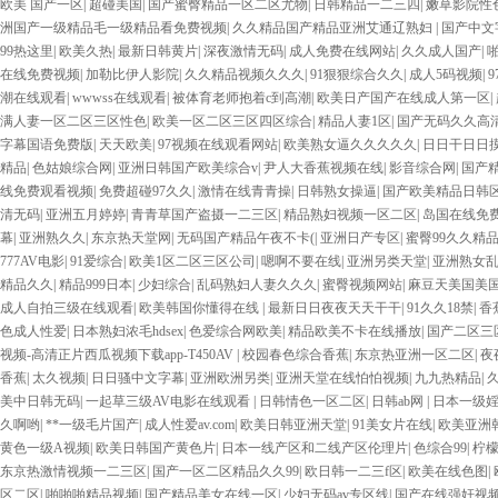
欧美 国产一区
|
超碰美国
|
国产蜜臀精品一区二区尤物
|
日韩精品一二三四
|
嫩草影院性
国产... 亚洲啪啪综合av一区 亚洲成人噜噜噜噜噜 ,91精品国产91久久久久久青青
洲国产一级精品毛一级精品看免费视频
|
久久精品国产精品亚洲艾通辽熟妇
|
国产中文
一区 国产精品久久久久久美女小逼 欧美一级特黄在线夜 在线日韩欧美色网站综合网 综
99热这里
|
欧美久热
|
最新日韩黄片
|
深夜激情无码
|
成人免费在线网站
|
久久成人国产
|
成人网站在线 欧美国产日本高清不卡 欧美特黄一级户外 99精品国产无码 黄色成年国产
在线免费视频
|
加勒比伊人影院
|
久久精品视频久久久
|
91狠狠综合久久
|
成人5码视频
|
欧美AAA特黄一级欧美久久 在线免费AV不卡高清 国产黄色一区毛片 欧美日韩乱伦老
潮在线观看
|
wwwss在线观看
|
被体育老师抱着c到高潮
|
欧美日产国产在线成人第一区
|
妇 第三区 AV集中 日本免费成人麻豆 色妹姐一区二区 亚洲成人色综网 欧美韩国日本
满人妻一区二区三区性色
|
欧美一区二区三区四区综合
|
精品人妻1区
|
国产无码久久高
AV无码专区体验小说 国精品无码一区二区三区左线 中文字幕无码不卡一区二区三区 成
字幕国语免费版
|
天天欧美
|
97视频在线观看网站
|
欧美熟女逼久久久久久
|
日日干日日
VA国产 国产精品乱码一区二区三 能在线看黄片的视频 黄色电影频道一区二区三区 
精品
|
色姑娘综合网
|
亚洲日韩国产欧美综合v
|
尹人大香蕉视频在线
|
影音综合网
|
国产
视频一区啪啪啪 日韩成人av三片在线播放 亚洲无码日韩一区欧美二区三页 国产成人
线免费观看视频
|
免费超碰97久久
|
激情在线青青操
|
日韩熟女操逼
|
国产欧美精品日韩
二区 99riAV国产精品视频 日本乱伦视频第十页 日本黄色精品视频 婷婷五月天在
清无码
|
亚洲五月婷婷
|
青青草国产盗摄一二三区
|
精品熟妇视频一区二区
|
岛国在线免
毛片一区二区三 91超级国产视频 中文字幕日韩有码天堂 婷婷五月天亚洲激情 国产迷奸
幕
|
亚洲熟久久
|
东京热天堂网
|
无码国产精品午夜不卡(
|
亚洲日产专区
|
蜜臀99久久精
在线 国产欧美日韩成人三级 熟女精品视频在线91Tv 婷婷七七久久激情五月天四色播 超
777AV电影
|
91爱综合
|
欧美1区二区三区公司
|
嗯啊不要在线
|
亚洲另类天堂
|
亚洲熟女
区二区 国产乱伦日韩免费欧美 97激情人妻小说 大香蕉日韩区欧美区 91亚洲国产成
精品久久
|
精品999日本
|
少妇综合
|
乱码熟妇人妻久久久
|
蜜臀视频网站
|
麻豆天美国美国
欧美成人 国产一区二区欧美情色 国产精品喷水啪啪啪 成人av黄色大片 91国产精品
成人自拍三级在线观看
|
欧美韩国你懂得在线
|
最新日日夜夜天天干干
|
91久久18禁
|
香
欧美系列黄片 亚洲色图三区视频 欧美一级网网 国产黄色观看 91爽人人爽人人插人人爽
色成人性爱
|
日本熟妇浓毛hdsex
|
色爱综合网欧美
|
精品欧美不卡在线播放
|
国产二区三
逼紧 亚洲精品欧美二区三区中文字幕 蜜臀AV在线播放一区二区三区 91新人国产在线
视频-高清正片西瓜视频下载app-T450AV
|
校园春色综合香蕉
|
东京热亚洲一区二区
|
夜
中文字幕一区二区 日韩熟妇91aBb 久久精品久久精品 欧美91精品国产自产在线 日
香蕉
|
太久视频
|
日日骚中文字幕
|
亚洲欧洲另类
|
亚洲天堂在线怕怕视频
|
九九热精品
|
线 麻豆久久久91 夜夜操天天操人人操 国产91色图区 国产性天天综合网 91孕妇一
美中日韩无码
|
一起草三级AV电影在线观看
|
日韩情色一区二区
|
日韩ab网
|
日本一级
久久久久久久久久一级黄色片美女 日韩老板一区 精品久久久久久久久久中文字幕 开心
久啊哟
|
**一级毛片国产
|
成人性爱av.com
|
欧美日韩亚洲天堂
|
91美女片在线
|
欧美亚洲
美 日本人妻激情91 欧美特黄一级视频18 免费麻豆黄色 偷拍 亚洲 制服 另类 欧美
黄色一级A视频
|
欧美日韩国产黄色片
|
日本一线产区和二线产区伦理片
|
色综合99
|
柠檬
活视频免费看 三级片AA久久久久免费看 国产传媒精品视频91 一级黄片精品在线精彩视
东京热激情视频一二三区
|
国产一区二区精品久久99
|
欧日韩一二三f区
|
欧美在线色图
|
窥一区二区 大香蕉手机视频免费线 亚洲无码国产乱码精品95 91麻豆强暴精品在线 9
区二区
|
啪啪啪精品视频
|
国产精品美女在线一区
|
少妇无码av专区线
|
国产在线强奸视
日韩黄色影片 人妻福利日韩