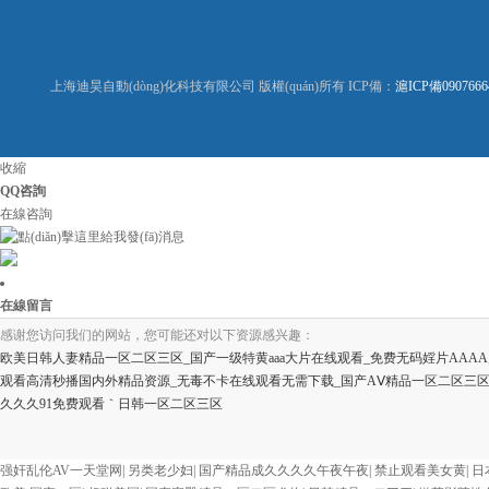
上海迪昊自動(dòng)化科技有限公司 版權(quán)所有 ICP備：
滬ICP備09076664
收縮
QQ咨詢
在線咨詢
在線留言
感谢您访问我们的网站，您可能还对以下资源感兴趣：
欧美日韩人妻精品一区二区三区_国产一级特黄aaa大片在线观看_免费无码婬片AAAA
观看高清秒播国内外精品资源_无毒不卡在线观看无需下载_国产AⅤ精品一区二区三
久久久91免费观看｀日韩一区二区三区
欧美3级网站 一区二区亚洲AV 精品九九九三级片 亚洲姑娘按摩一级视频 女人叉开
费在线播放 欧美黄片免费视频在线 最新亚洲aV网站在线观看 日本强暴一区 国产熟
强奸乱伦AV一天堂网
|
另类老少妇
|
国产精品成久久久久午夜午夜
|
禁止观看美女黄
|
日
精品人妻无码一区二区三区狼群 一级二级久久久久 国产乱淫视频久久久久 久久黄色AV网