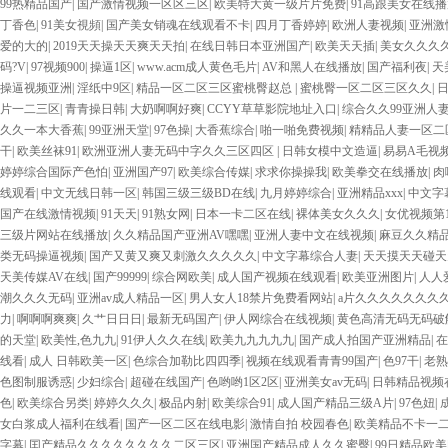
99热精品国产
|
国产激情视频一区区三区
|
欧美特大黄一级片片免费
|
91高跟美女在线
丁香色
|
91美女視頻
|
国产美女销魂在线观看不卡
|
四月丁香婷婷
|
欧洲人妻视频
|
亚洲激
爱的大的
|
2019天天操天天爽天天拍
|
在线日韩日本亚洲国产
|
欧美天天插
|
美女久久久
码?V
|
97视频900
|
操逼1区
|
www.acm成人黄色毛片
|
AV和黑人在线播放
|
国产福利夜
|
天
操逼视频亚洲
|
淫纸中9区
|
精品一区二区三区蜜桃臀赵总
|
蜜桃臀一区二区三区久久
|
片一二三区
|
青青操日韩
|
大奶啊啊好爽
|
CCYY草草影院地址入口
|
综合久久99亚洲人
久久一本大香蕉
|
99亚洲天堂
|
97色操
|
大香蕉综合
|
啪一啪免费视频
|
精精品人妻一区二
干
|
欧美丝袜91
|
欧洲亚洲人妻无码中字久久三区四区
|
日韩女模中文造逼
|
易易A毛视
婷婷综合国际产色怕
|
亚洲国产97
|
欧美综合传媒
|
求求你操操我
|
欧美拳交在线播放
|
肉
线观看
|
中文无线日韩一区
|
韩国三级三级BD在线
|
九月婷婷综合
|
亚洲精品xxx
|
中文字
国产在线激情视频
|
91天天
|
91熟女网
|
日本一卡二区在线
|
裸体美女久久久
|
女优视频第1
三级片网站在线播放
|
久久精品国产亚洲AV嘿嘿
|
亚洲人妻中文在线视频
|
麻豆久久精品
类无码操逼视频
|
国产又黄又爽又刺激久久久久久
|
中文字幕综合人妻
|
天天摸天天碰天
天美传媒AV在线
|
国产99999
|
综合网欧美
|
成人国产视频在线观看
|
欧美亚洲图片
|
人人
潮久久久无码
|
亚洲av成人精品一区
|
男人女人18禁片免费看网站
|
a片久久久久久久久
力
|
啊啊啊爽爽
|
久艹日日日
|
最新无码国产
|
伊人网综合在线视频
|
黄色高清无码无码破
的天堂
|
欧美性,色九九
|
91伊人久久在线
|
欧美九九九九九
|
国产成人拍国产亚洲精品
|
在
线看
|
成人 日韩欧美一区
|
色综合加勒比四四季
|
视频在线观看青青99国产
|
色97干
|
老熟
色图制服诱惑
|
少妇综合
|
超碰在线国产
|
色哟哟1区2区
|
亚洲美女av无码
|
日韩精品视频
色
|
欧美综合另类
|
婷婷久久久
|
极品内射
|
欧美综合91
|
成人国产精品三级A片
|
97色妞
|
女白浆成人福利在线看
|
国产一区二区在线电影
|
激情自拍 校园春色
|
欧美精品不卡一二
字幕
|
囯产精品久久久久久久久久二区三区
|
亚洲国产精品成人久久蜜臀
|
99日精品欧